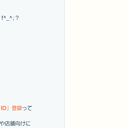
^_^;？
 ID
」登録
って
や店舗向けに