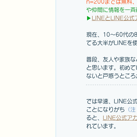
n=200までは無料
や仲間に情報を
一斉
▶
LINEとLINE
現在、10～60代の
てる大半がLINE
普段、友人や家族な
と思います。初めて
ないと戸惑うところ
では早速、LINE
ことになりがち
（注
ると、
LINE公式
れています。