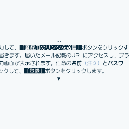
…
力して、
「登録用のリンクを送信」
ボタンをクリックす
届きます。届いたメール記載のURLにアクセスし、ブ
力画面が表示されます。任意の
名前
（注２）
と
パスワー
ックして、
「登録」
ボタンをクリックします。
▼