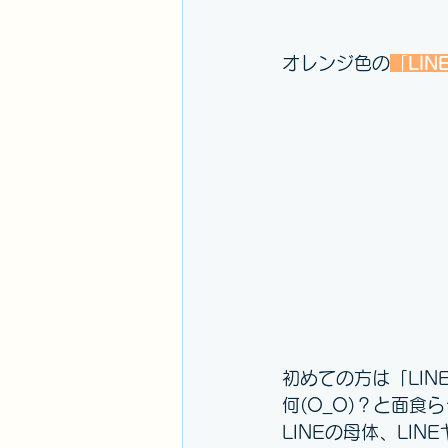
オレンジ色の
「
LI
初めての方は「LI
何(O_O)？と面食
LINEの母体、LI