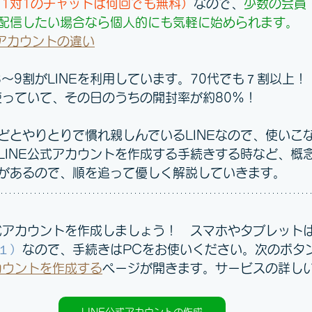
、1対1のチャットは何回でも無料）
なので、
少数の会員
配信したい
場合なら個人的にも気軽に始められます。
公式アカウントの違い
8～9割がLINEを利用しています。70代でも７割以上
を使っていて、その日のうちの開封率が約80%！
どとやりとりで慣れ親しんでいるLINEなので、使いこ
LINE公式アカウントを作成する手続きする時など、概
があるので、順を追って優しく解説していきます。
公式アカウントを作成しましょう！　スマホやタブレット
１）
なので、手続きはPCをお使いください。次のボタ
アカウントを作成する
ページが開きます。サービスの詳し
LINE公式アカウントの作成