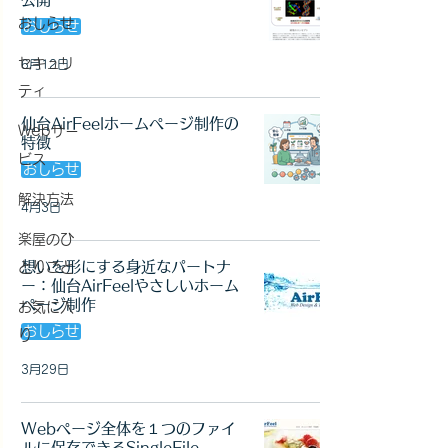
おしらせ
おしらせ
セキュリ
6月12日
ティ
仙台AirFeelホームページ制作の
Webサー
特徴
ビス
おしらせ
解決方法
4月3日
楽屋のひ
想いを形にする身近なパートナ
とりごと
ー：仙台AirFeelやさしいホーム
ページ制作
お気に入
おしらせ
り
3月29日
Webページ全体を１つのファイ
ルに保存できるSingleFile