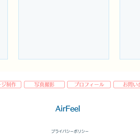
ージ制作
写真撮影
プロフィール
お問い
AirFeel
仙台AirFeelホームページ制
想い
プライバシーポリシー
作の特徴
ナー