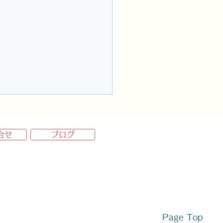
合せ
ブログ
を形にする身近なパート
：仙台AirFeelやさしい
Page Top