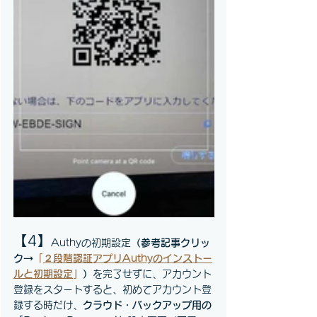
【4】
Authy
の初期設定
（参考記事クリッ
ク→
「
２段階認証アプリAuthyのインストー
ルと初期設定
」
）
を完了せずに、アカウント
登録をスタートすると、初めてアカウント登
録する時だけ
、
クラウド・バックアップ用の