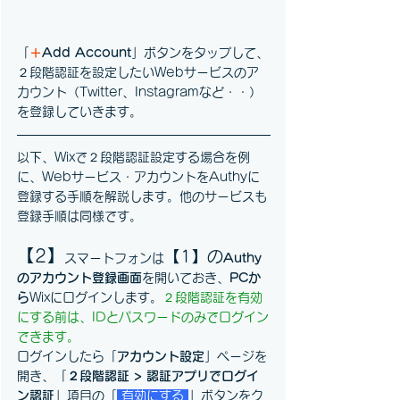
「
＋
Add Account
」ボタンをタップして、
２段階認証を設定したいWebサービスのア
カウント（Twitter、Instagramなど・・）
を登録していきます。
以下、Wixで２段階認証設定する場合を例
に、Webサービス・アカウントをAuthyに
登録する手順を解説します。他のサービスも
登録手順は同様です。
【2】
【1】の
スマートフォンは
Authy
のアカウント登録画面
を開いておき、
PCか
ら
Wixにログインします。
２段階認証を有効
にする前は、IDとパスワードのみでログイン
できます。
ログインしたら「
アカウント設定
」ページを
開き、「
２段階認証 > 認証アプリでログイ
ン認証
」項目の「
 有効にする 
」ボタンをク