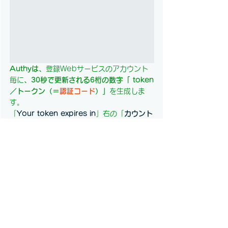
Authyは、
登録Webサービスのアカウント
毎に
、30秒で更新される6桁の数字「 token
／トークン（＝
認証コード
）」
を生成しま
す。
「
Your token expires in
」右の「
カウント
ダウン・タイマー
」は、有効な残り秒数で
す。その右下の「
書類2枚重ねマーク
」をタ
ップすると、「
認証コード
」をクリップボー
ドにコピーできます。
【7】
最後にWebサービス・アカウント側
で、Authyが生成する
「
認証コード
」の確認
手続き
をします。PCのWix画面（下図）に戻
り、右下の「
次へ→ 
」ボタンをクリックし
ます。