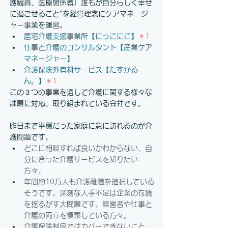
護職員、医療関係者）誰もが自分らしく幸せ
に過ごせること"を経営理念にケアマネージ
ャー事業を運営。
居宅介護支援事業所【にっこにこ】
＊1
仕事と介護のコンサルタント【産業ケア
マネージャー】
介護保険外有料サービス【たすかる
ん。】
＊1
この３つの事業を通して介護に関する様々な
課題に対応、取り組まれている会社です。
昨日まで平穏だった家庭に急に訪れるのが介
護問題です。
どこに相談すれば良いかわからない、自
分に合った介護サービスを知りたい
方々。
年間約10万人も介護離職を選択している
そうです。深刻な人手不足は企業の存続
を揺るがす大問題です。経営者や仕事と
介護の両立を模索している方々。
介護保険制度ではカバーできないこと。